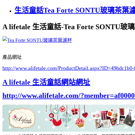
生活童話Tea Forte SONTU玻璃茶葉
A lifetale 生活童話-Tea Forte SONT
產品網址
http://www.alifetale.com/ProductDetail.aspx?ID=49bdc1b0
A lifetale 生活童話網站網址
http://www.alifetale.com/?member=af000