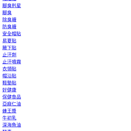
腳臭剋星
腳臭
除臭襪
防臭襪
安全帽貼
易夏貼
腋下貼
止汗劑
止汗噴霧
衣領貼
帽沿貼
鞋墊貼
好健康
保健食品
亞麻仁油
蜂王漿
牛初乳
深海魚油