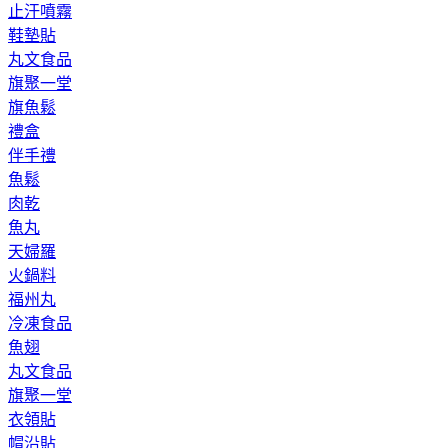
止汗噴霧
鞋墊貼
丸文食品
旗聚一堂
旗魚鬆
禮盒
伴手禮
魚鬆
肉乾
魚丸
天婦羅
火鍋料
福州丸
冷凍食品
魚翅
丸文食品
旗聚一堂
衣領貼
帽沿貼