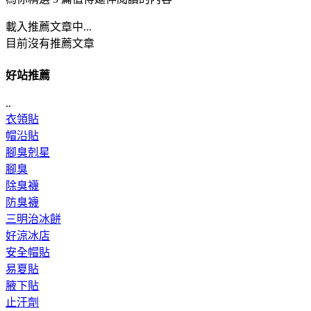
載入推薦文章中...
目前沒有推薦文章
好站推薦
..
衣領貼
帽沿貼
腳臭剋星
腳臭
除臭襪
防臭襪
三明治冰餅
好涼冰店
安全帽貼
易夏貼
腋下貼
止汗劑