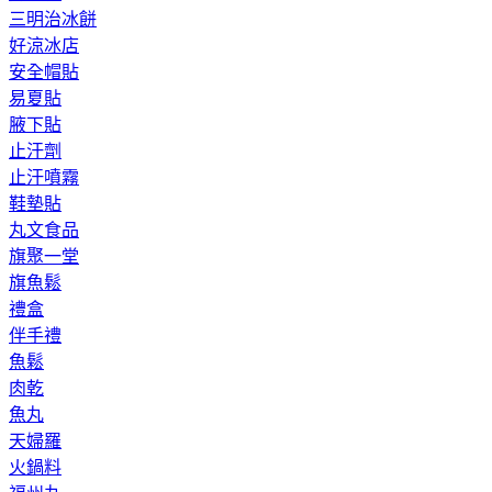
三明治冰餅
好涼冰店
安全帽貼
易夏貼
腋下貼
止汗劑
止汗噴霧
鞋墊貼
丸文食品
旗聚一堂
旗魚鬆
禮盒
伴手禮
魚鬆
肉乾
魚丸
天婦羅
火鍋料