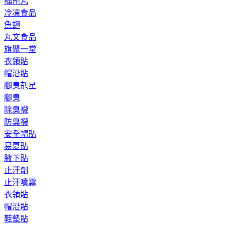
福州丸
冷凍食品
魚翅
丸文食品
旗聚一堂
衣領貼
帽沿貼
腳臭剋星
腳臭
除臭襪
防臭襪
安全帽貼
易夏貼
腋下貼
止汗劑
止汗噴霧
衣領貼
帽沿貼
鞋墊貼