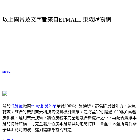
以上圖片及文字都來自ETMALL 東森購物網
snug
關於
除臭襪
廠商
snug
:
腳臭剋星
全襪100%汗臭通紗，超強除臭吸汗力、透氣
乾爽。結合竹炭與奈米科技的優質機能纖維，是將孟宗竹經過1000度C高溫
炭化後，運用奈米技術，將竹炭粉末完全地融合於纖維之中，再配合纖維本
身的特殊結構，可完全發揮竹炭本身除臭功能的特性，並產生人體所需負離
子與阻絕電磁波，達到健康穿襪的舒適。