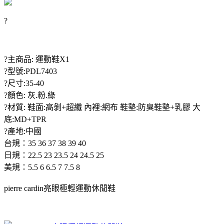
?
?主商品: 運動鞋X1
?型號:PDL7403
?尺寸:35-40
?顏色: 灰.粉.綠
?材質: 鞋面:高剝+超纖 內裡:網布 鞋墊:防臭鞋墊+乳膠 大
底:MD+TPR
?產地:中國
台規：35 36 37 38 39 40
日規：22.5 23 23.5 24 24.5 25
美規：5.5 6 6.5 7 7.5 8
pierre cardin亮眼極輕運動休閒鞋