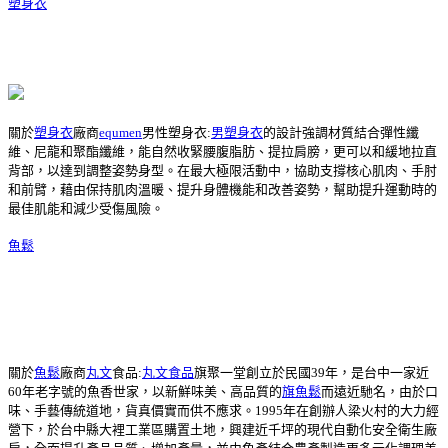
塑身衣
關於
塑身衣
廠商
equmen
男性塑身衣:
男塑身衣
的設計強調材質結合彈性纖
維、尼龍和聚酯纖維，能自然收緊腰腹脂肪、提拉肩膀，更可以和緩地拉直
背部，以達到調整姿勢身型。在最大極限活動中，協助支撐核心肌肉、手肘
和前臂，藉由保持肌肉溫暖、提升身體機能和改善姿勢，幫助提升運動時的
最佳肌能和減少受傷風險。
魚鬆
關於
魚鬆
廠商
丸文
食品:
丸文食品
旗聚一堂創立於民國39年，是台中一家近
60年老字號的魚香世家，以新鮮味美、高品質的
旗魚鬆
而遠近馳名，由於口
味、手藝傳統道地，貨真價實而供不應求。1995年在創辦人梁火村的大力經
營下，於台中縣大裡工業區購置土地，興建近千坪的現代自動化安全衛生廠