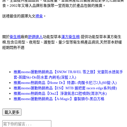
房，全面提升產品品質、增加產量，並由魚產結合農產製造更多元化調理美
食。2002年又導入品牌形象旗聚一堂而致力於產品包裝的推廣。
送禮最佳的選擇丸文
禮盒
。
關於
衛生棉
廠商
舒適達人
功能型草本
漢方衛生棉
:提供功能型草本漢方衛生
棉,包含日用型、夜用型、護墊型、量少型等衛生棉產品資訊,天然草本舒緩
經期悶熱不適
推薦momo運動熱銷商品【SNOW TRAVEL 雪之旅】兒童防水透氣手
套-英國Ski-Dri防水套.內刷毛(深藍 2入)
推薦momo熱銷商品【Home Dr.】特濃L-肉酸卡尼汀2入(60錠-入)
推薦momo運動熱銷商品【ESI】MTB 握把套 racers edge系列(綠)
推薦momo熱銷商品【Ora2】淨澈氣息口腔噴劑(清涼汽水)
推薦momo運動熱銷商品【A-Magic】臺製頭巾-黑白方格
載入更多